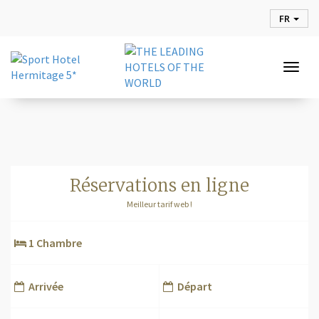
FR
Togg
navig
réservations en ligne
Meilleur tarif web !