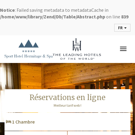
Notice
: Failed saving metadata to metadataCache in
/home/www/library/Zend/Db/Table/Abstract.php
on line
839
FR
Togg
navig
réservations en ligne
Meilleur tarif web !